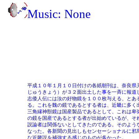
Music: None
	平成１０年１月１０日付けの各紙朝刊は、奈良県天理市にある黒塚古墳から三角縁神獣鏡（さんかくぶち（えん）しん

	じゅうきょう）が３２面出土した事を一斉に報道している。この鏡は、卑弥呼が魏に朝貢した際貰ったとされる鏡（魏

	志倭人伝には汝の好物鏡を１００枚与える、とある。）であるかどうかを巡って、長い間論争の種となってきた鏡であ

	る。これを魏の鏡であるとする者は、近畿に多く出土する事から邪馬台国は近畿（大和）にあったとし、九州説論者は

	三角縁神獣鏡は国産製品であるとして、これは卑弥呼が貰った鏡ではないと主張してきた。最近大和説論者の中にもこ

	の鏡を国産であるとする者が出始めているが、それでも伝統的に、大和説論者は三角縁神獣鏡＝卑弥呼の鏡とし、九州

	説論者は関係ないとしてきたのである。そのような事情で、１月１０日の発表は近畿説論者にとって最大の援護射撃と

	なった。各新聞の見出しもセンセーショナルに邪馬台国は奈良だった！とか、とうとうでた！　卑弥呼の鏡というよう

	な近畿説を補強する感じのものが多かった。
