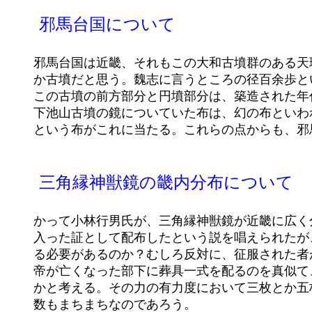
	邪馬台国について

	邪馬台国は近畿、それもこの大和古墳群のある天理・桜井地方に違いない。卑弥呼の墓は、前方後円墳の箸墓（はしは

	か古墳だと思う。魏志に言うところの径百余歩という卑弥呼の墓は、ちょうどこの古墳の円墳部分の直径に匹敵する。

	この古墳の前方部分と円墳部分は、築造された年代が違うのではないか。前方部は後から付け足したものであろう。又

	下池山古墳の鏡についていた布は、幻の布とい
	という布がこれに当たる。これらの点からも、邪馬台国は大和であり九州では有り得ない。

	三角縁神獣鏡の畿内分布について

	かって小林行男氏が、三角縁神獣鏡が近畿に広く分布している事について、大和朝廷が征服した各地の有力者に傘下に

	入った証として配布したという説を唱えられたが、これはおかしい。どうして征服した者が征服された側に御下賜を配

	る必要があるのか？むしろ反対に、征服された者が服従の証に献上するほうが自然である。そうではなくて、中国の皇

	帝が亡くなった部下に葬具一式を配るのを真似て、大和の大王は鏡を葬祭具として地方の有力者に配ったものではない

	かと考える。その力の有力度において三枚とか五枚とかの差をつけたのではないか。だから各墳墓から出土する鏡の枚

	数もまちまちなのであろう。
