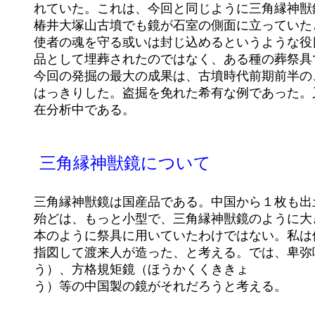
	れていた。これは、今回と同じように三角縁神獣鏡が３２枚出土した、椿井大塚山古墳の発掘時の伝聞と同じである。

	椿井大塚山古墳でも鏡が石室の側面に立っていたという。また頭を挟んで両側に鏡が立てられていた例もあり、これは、

	使者の魂を守る或いは封じ込めるというような役目を持っていたのではないか。即ち、古墳時代前期の鏡は、ただ副葬

	品として埋葬されたのではなく、ある種の葬祭具であった可能性が高い。

	今回の発掘の最大の成果は、古墳時代前期前半の、埋葬状況がほぼ完全な形で出土した事である。副葬品の位置なども

	はっきりした。盗掘を免れた希有な例であった。又鏡は一枚一枚布で覆われていた可能性があるが、これについては現

	在分析中である。

	三角縁神獣鏡について

	三角縁神獣鏡は国産品である。中国から１枚も出土しないという事はもっと重視すべきである。私が中国で調べた鏡の

	殆どは、もっと小型で、三角縁神獣鏡のように大きく重いものはない。元来中国での鏡の用法は化粧用具であって、日

	本のように祭具に用いていたわけではない。私は他の大和説論者と違って、この鏡は日本人が造った、或いは日本人が

	指図して渡来人が造った、と考える。では、卑弥呼の鏡はどれかという事になると、内行花文鏡（ないこうかもんきょ

	う）、方格規矩鏡（ほうかくくききょ

	う）等の中国製の鏡がそれだろうと考える。
