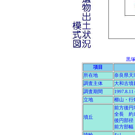
黒
項目
所在地
奈良県天
調査主体
大和古墳
調査期間
1997.8.1
立地
櫛山・行
前方後円
全長 約1
墳丘
後円部径 
前方部幅
埴輪
なし