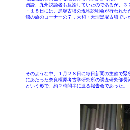
	勿論、九州説論者も反論していたのであるが、３２面出土！という勢いにやや押され気味の感は否めない。（１月１７

	・１８日には、黒塚古墳の現地説明会が行われたが（１８日午後は雨のため中止）その模様は１０．遺跡・旧跡・博物

	館の旅のコーナーの７．大和・天理黒塚古墳でレポートしてある。）

	そのような中、１月２８日に毎日新聞の主催で緊急報告会が開催された。毎日新聞大阪本社のオーバルホールで、発掘

	にあたった奈良橿原考古学研究所の調査研究部長河上邦彦氏による発掘調査の報告と、河上氏と文化財担当記者の討論

	という形で、約２時間半に渡る報告会であった。
