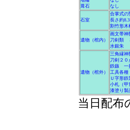
葺石
なし
合掌式の
石室
長さ約8.3
割竹形木棺
画文帯神獣
遺物（棺内）
刀剣類 
水銀朱
三角縁神獣
刀剣２０
鉄鏃 一
遺物（棺外）
工具各種
Ｕ字形鉄
小札（甲
漆塗り製
当日配布