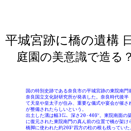
平城宮跡に橋の遺構
庭園の美意識で造る
	国の特別史跡である奈良市の平城宮跡の東院南門前から、溝に架けられた、大がかりな橋の遺構が出土したと27日、

	奈良国立文化財研究所が発表した。奈良時代後半（ 8世紀後半）、東院には「東院玉殿」や「揚梅宮」が建てられ

	て天皇や皇太子が住み、重要な儀式や宴会が催されたことが文献に記されており、これらの建物と合わせて門の前

	が整備されたらしいという。

	出土した溝は幅3㍍、深さ20-40㌢。東院南面の築地塀（大垣）と平行に東西にのびていた。これまでの発掘をもと

	に復元された東院南門の真ん前の位置で橋が架けられていた＝図。橋は幅約12㍍、長さ約.3㍍。橋脚跡は14個あり、

	橋脚に使われた約20㌢四方の柱の根も残っていた。橋の幅は門の扉の両端にピタリとそろえられていた。橋は路面
