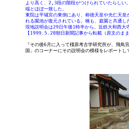
	より高く、2,3段の階段がつけられていたらしい。溝には人頭大の石が東西 23㍍にわたって敷かれ、門の基壇の両

	端とほぼ一致した。

	東院は平城宮の東側にあり、称徳天皇や光仁天皇が離宮を整えた。庭に石を敷き詰めた、日本庭園のルーツといわ

	れる園池が復元されている。橋も、庭園と共通した美意識でつくられたとも考えられるという。

	現地説明会は29日午後1時半から。近鉄大和西大寺駅北口からＪＲ奈良駅行きバスで平城宮跡下車、徒歩約15分。

	『その後6月に入って橿原考古学研究所が、飛鳥宮跡で「日本最古の庭園の跡」を発見したと発表。「学ぶ邪馬台

	国」のコーナーにその説明会の模様をレポートしてある。』
