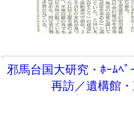
邪馬台国大研究・ﾎｰﾑﾍﾟｰｼ
再訪／遺構館