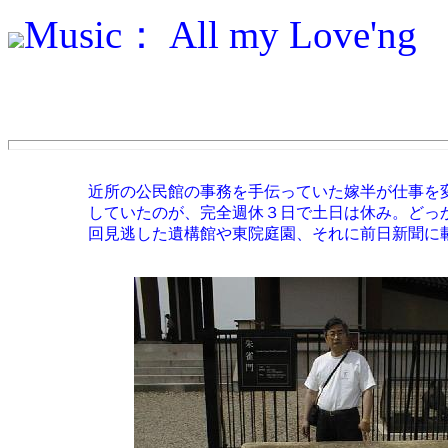
Music： All my Love'ng
平城宮再訪／遺構館・
	近所の公民館の事務を手伝っていた嫁半が仕事を変わった。今度は市民病院の事務だそうだ。それまでは土日も勤務

	していたのが、完全週休３日で土日は休み。どっか行こうというので、平城宮を案内してやる事にした。ついでに前

	回見逃した遺構館や東院庭園、それに前日新聞に載った「橋の遺構出土」の現場も見れるに違いない。
