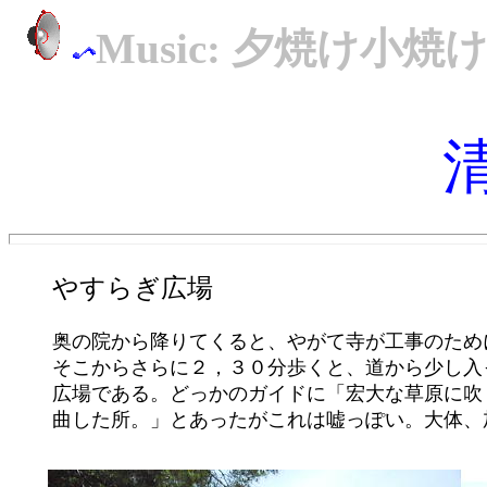
Music: 夕焼け小焼
やすらぎ広場
	奥の院から降りてくると、やがて寺が工事のために作った道へでる。麓からここまで工事用の道路を作るのに１年掛かったらしい。

	そこからさらに２，３０分歩くと、道から少し入った林の中に、「やすらぎ広場」という広場がある。周囲を林に囲まれた本当の

	広場である。どっかのガイドに「宏大な草原に吹くそよ風を感じながらハイキングの疲れを癒やせる。加山雄三が「旅人よ」を作

	曲した所。」とあったがこれは嘘っぽい。大体、加山雄三がここまできたんかい！
