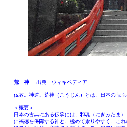
荒　神
	出典：ウィキペディア

	仏教。神道。荒神（こうじん）とは、日本の荒ぶる神、悪神の一種。

	＜概要＞

	日本の古典にある伝承には、和魂（にぎみたま）、荒魂（あらみたま）を対照的に信仰した様子が記されている。民間伝承でも、温和

	に福徳を保障する神と、極めて祟りやすく、これの畏敬（いけい）の誠を実現しないと危害や不幸にあうと思われた類の神があった。
