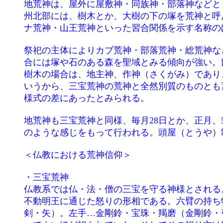
	地荒神は、屋外に屋敷神・同族神・部落神などとして祀る荒神の総称である。 中国地方の山村や、瀬戸内の島々、四国の北西部、九

	州北部には、樹木とか、大樹の下の塚を荒神と呼んで、同族の株内ごとにまた小集落ごとにこれを祀る例が多い。山の神荒神・ウブス

	ナ荒神・山王荒神といった習合関係を示す名称のほか、地名を冠したものが多い。

	祭祀の主体によりカブ荒神・部落荒神・総荒神などとも称される。旧家では屋敷かその周辺に屋敷荒神を祀る例があり、同族で祀る場

	合には塚や石のある森を聖域とみる傾向が強い。部落で祀るものは生活全般を守護する神として山麓に祀られることが多い。

	樹木の場合は、地主神、作神（さくがみ）であり、牛馬の安全を守るが、甚だ祟りやすい。また祀る人たちの家の火難、窃盗を防ぐと

	いうから、三宝荒神の荒神と全然別質のものとも言えない。地荒神にみられる地域差は、その成立に関与した者と、受け入れ側の生活

	様式の差にあったとみられる。

	地荒神も三宝荒神と同様、毎月28日とか、正月、5月、9月の28日に祭りを行う例が多い。あるいは旧暦9月か11月かに、稲作の収穫祭

	のような感じをもって行われる。頭屋（とうや）制で同族や集落の家々が輪番で祭を主宰する古い祭りの形式を伝えているものがある。

	＜仏教における荒神信仰＞

	・三宝荒神

	仏教系では仏・法・僧の三宝を守る神様とされる。荒神の尊像は、三面六臂または八面六臂（三面像の頭上に5つの小面を持つ）であり、

	不動明王に通じた怒りの形相である。六臂の持ち物はその像によって差異があるが、一般には 右手…独鈷・蓮華・宝塔（五鈷杵・金剛

	剣・矢）。左手…金剛鈴・宝珠・羯磨（金剛鈴・弓・戟または槍）のような形がとられている。江戸時代には民家の台所には必ずとい
