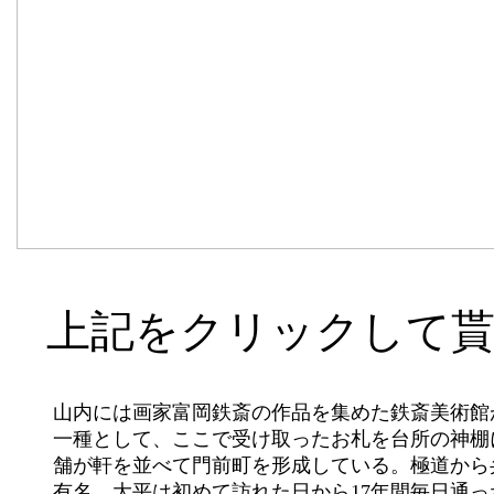
上記をクリックして
	山内には画家富岡鉄斎の作品を集めた鉄斎美術館が1975年に設立された。近隣地域では、「荒神さん」と呼び慣わされ、かまど神の

	一種として、ここで受け取ったお札を台所の神棚に祀るなどの信仰が根付いている。門前の緩やかな坂道には、屋台を含め200近い店

	舗が軒を並べて門前町を形成している。極道から弁護士になったことで話題になった大平光代の更生のきっかけとなった寺としても

	有名。大平は初めて訪れた日から17年間毎日通ったという。今どうしてるんかね。
