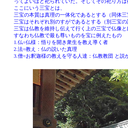
	ってよいほど祀られていた。そしてその祀り方は御札あり、御宮あり、幣束もあっていろいろな形がとられていた。

	ここにいう三宝とは、

	三宝の本質は真理の一体化であるとする（同体三宝の説）

	三宝はそれぞれ別のすがであるとする（別三宝の説）

	三宝は仏教を維持し伝えて行く上の三宝で仏像と経巻と出家僧の三つを言

	すなわち仏教で最も尊いものを宝に例えたもの

	1.仏=仏様：悟りを開き衆生を教え導く者

	2.法=教え：仏の説いた真理

	3.僧=お釈迦様の教えを守る人達：仏教教団 と説かれていたらしい。
