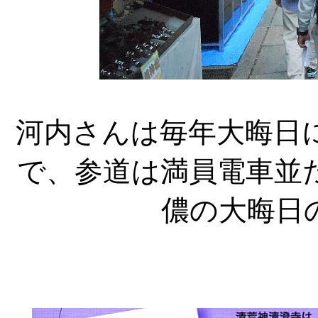
河内さんは毎年大晦日
で、参道は満員電車並
儂の大晦日