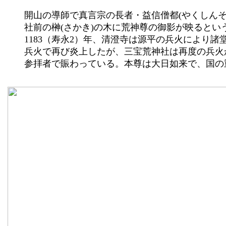
	開山の導師で真言宗の長者・益信僧都(やくしんそうず)は、この聖地に荒神尊を祀(まつ)り、仏法守護、三宝の加護を祈ったところ、

	社前の榊(さかき)の木に荒神尊の御影が映るという吉兆が起こり、宇多天皇から「日本第一清荒神」の称号を賜ったと伝えられる。

	1183（寿永2）年、清澄寺は源平の兵火により諸堂は焼失したが、1193（建久4）年源頼朝の手によって再興、さらに400年後の戦国の

	兵火で再び炎上したが、三宝荒神社は再度の兵火から免れました。このことから、「火の神様」「台所の神様」として広く信仰され

	参拝者で賑わっている。本尊は大日如来で、国の重要文化財に指定されている。
