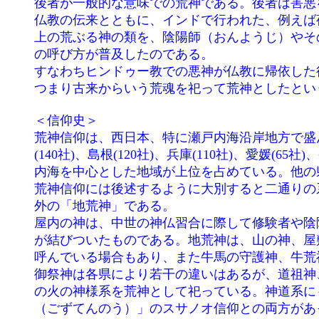
	後者が一般的な意味での荒神である。後者は害悪をなす悪神であったので、本来これを祀るものはなかった。

	仏教の伝来とともに、インドで行われた、例えば夜叉・羅刹などの悪神を祀りこれを以って守護神とする風習が伝わった。そして古典

	上の荒ぶる神の類を、陰陽師（おんようじ）やその流れを汲む祈祷師（きとうし）が、外来教典に基づく神のように説いたことからこ

	の呼び方が普及したのである。

	すなわちヒンドゥー教での悪神が仏教に帰依した後に守護神・護法善神とされた風習が、日本の風土でも同じくされたものである。

	つまり古来からいう荒魂を祀って荒神としたということになる。

	＜信仰史＞

	荒神信仰は、西日本、特に瀬戸内海沿岸地方で盛んであったようである。ちなみに各県の荒神社の数を挙げると、岡山(200社)、広島

	(140社)、島根(120社)、兵庫(110社)、愛媛(65社)、香川(35社)、鳥取(30社)、徳島(30社)、山口(27社)のように中国、四国等の瀬戸

	内海を中心とした地域が上位を占めている。他の県は全て10社以下である。県内に荒神社が一つもない県も多い。

	荒神信仰には後述するように大別すると二通りの系統がある。（三系統ともいう。）屋内に祀られるいわゆる「三宝（寶）荒神」、屋

	外の「地荒神」である。

	屋内の神は、中世の神仏習合に際して修験者や陰陽師などの関与により、火の神や竈の神の荒神信仰に、仏教、修験道の三宝荒神信仰

	が結びついたものである。地荒神は、山の神、屋敷神、氏神、村落神の性格もあり、集落や同族ごとに樹木や塚のようなものを荒神と

	呼んでいる場合もあり、また牛馬の守護神、牛荒神の信仰もある。

	御祭神は各県により若干の違いはあるが、道祖神、奥津彦命（おきつひこのみこと）、奥津姫命（おきつひめのみこと）、軻遇突智神

	の火の神様系を荒神として祀っている。神道系にもこれら火の神、竈の神の荒神信仰と、密教、道教、陰陽道等が習合した「牛頭天王

	（ごずてんのう）」のスサノオ信仰との両方があったものと考えられる。祇園社（八坂神社）では、三寶荒神は牛頭天王の眷属神だと
