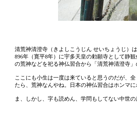
	清荒神清澄寺（きよしこうじん せいちょうじ）は、兵庫県宝塚市にある真言三宝宗の寺院（大本山）。摂津国八十八箇所第72番。

	896年（寛平8年）に宇多天皇の勅願寺として静観僧正により建てられた。本尊は大日如来。鎮守社として三宝荒神社があり、竃の神

	の荒神などを祀る神仏習合から「清荒神清澄寺」の名称がある。

	ここにも小生は一度は来ていると思うのだが、全く記憶が無い。始めて来る感じだ。それに荒神て、てっきり康申尊天かと思ってい

	たら、荒神なんやね。日本の神仏習合はホンマにわけわからん。何でも拝めばええっちゅうもんじゃないが！

	ま、しかし、字も読めん、学問もしてない中世の庶民達が奥戸さんやご不浄に手を合わせる気持ちもわからんじゃない。
