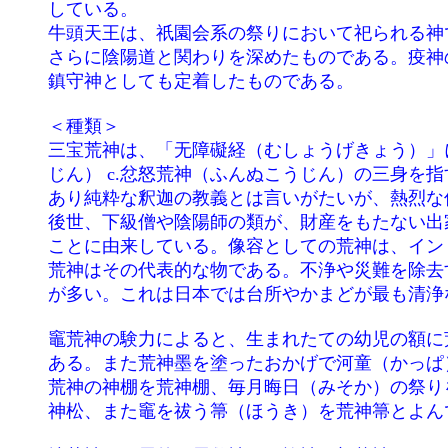
	している。

	牛頭天王は、祇園会系の祭りにおいて祀られる神であり、インドの神が、中国で密教、道教、陰陽思想と習合し、日本に伝わってから

	さらに陰陽道と関わりを深めたものである。疫神の性格を持ち、スサノオ尊と同体になり、祇園会の系統の祭りの地方伝播を通して、

	鎮守神としても定着したものである。

	＜種類＞

	三宝荒神は、「无障礙経（むしょうげきょう）」に説かれているところの a.如来荒神(にょらいこうじん） b.麁乱荒神（そらんこう

	じん） c.忿怒荒神（ふんぬこうじん）の三身を指すとされたようであるが、偽経とされる説がある。偽経は中国で作成されたお経で

	あり純粋な釈迦の教義とは言いがたいが、熱烈な信者も存在することは確かである。

	後世、下級僧や陰陽師の類が、財産をもたない出家者の生活の援助をうけやすくするため、三宝荒神を信仰（帰依）するように説いた

	ことに由来している。像容としての荒神は、インド由来の仏教尊像ではなく、日本仏教の信仰の中で独自に発展した尊像であり、三宝

	荒神はその代表的な物である。不浄や災難を除去する神とされることから、火と竈の神として信仰され、かまど神として祭られること

	が多い。これは日本では台所やかまどが最も清浄なる場所であることから、しだいに俗間で信仰されるようになったものである。

	竈荒神の験力によると、生まれたての幼児の額に荒神墨を塗る、あるいは「あやつこ」と書いておけば悪魔を払えると信ずる考え方が

	ある。また荒神墨を塗ったおかげで河童（かっぱ）の難をのがれたという話も九州北西部には多い。

	荒神の神棚を荒神棚、毎月晦日（みそか）の祭りを荒神祓（はらい）、その時に供える松の小枝に胡粉（ごふん）をまぶしたものを荒

	神松、また竈を祓う箒（ほうき）を荒神箒とよんで、不浄の箒とは別に扱う。
