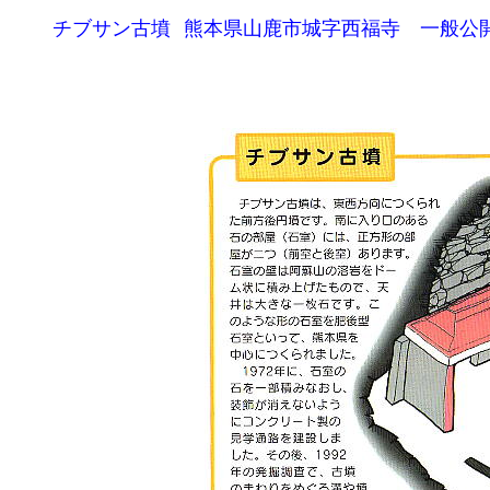
	チブサン古墳	熊本県山鹿市城字西福寺　一般公開は1日2回　10:00、14:00	山鹿市立博物館にて受け付けしています。
