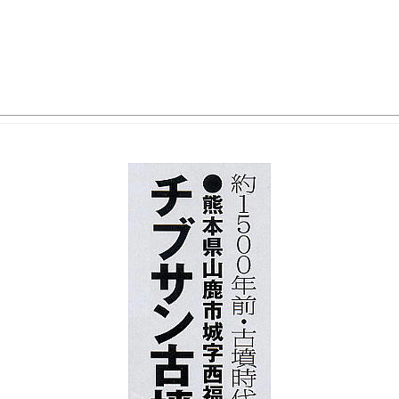
チブサン・オブサン古墳
歴史倶楽部 第168回例会 8月5日