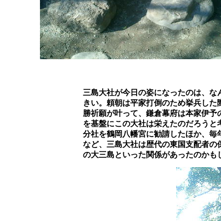
		三島大社が今日の姿になったのは、なんと言っても治承４(1180)８月、源頼朝の戦勝祈願に負うところが大

		きい。頼朝は平家打倒のため挙兵した際、この三島神社に戦勝祈願をした。その後、祈願した大山祇神の戦

		勝祈願が叶って、鎌倉幕府は本家伊予の大三島神社とともに、ここにも絶大な寄進をしたに違いない。それ

		を基盤にこの大社は栄えたのだろうと考えられる。鎌倉幕府は神領を寄進するなど、この神社を篤く支援。

		分社を鶴岡八幡宮に勧請したほか、毎年正月には将軍自ら参拝していた。その後も小田原北条氏や江戸幕府

		など、三島大社は歴代の東国支配者の保護を受けている。伊予の大三島大社は、平家の厳島に対抗し，源氏
