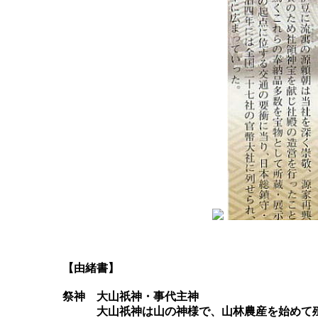
	【由緒書】

	祭神　大山祇神・事代主神

	　　　大山祇神は山の神様で、山林農産を始めて殖産興業の神、国土開発経営の神である。
