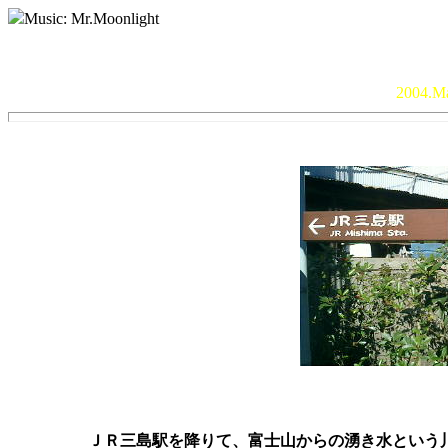
Music: Mr.Moonlight
2004.
	ＪＲ三島駅を降りて、富士山からの湧き水という川の流れに沿って街中を歩いていく。三島駅の南東１Ｋｍ。
