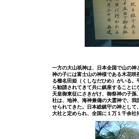
		一方の大山祇神は、日本全国で山の神とされるが、古事記によればイザナギ・イザナミの間の子で、大山祇

		神の子には富士山の神様である木花咲夜姫（このはなさくやひめ）がおり、また孫には須佐之男神の妻であ

		る櫛名田姫（くしなだひめ）がいる。平安時代の中頃、ここが伊豆国の総社とされた時に、伊予の大三島か

		ら勧請されてきて共に鎮座することになったらしい。伊予の大山祇神社の由来によれば、大山祇神社は神武

		天皇御東征にさきがけ、御祭神の子孫、小千命が大三島を神地と定め祀ったことに始まる。御祭神大山積神

		社は、地神、海神兼備の大霊神で、我国建国に功績のあった大神として、古来朝廷・武将から篤い崇敬がよ

		せられてきた。日本総鎮守の神として、平安時代には伊予一の宮、明治以降の官制時代には四国唯一の国幣
