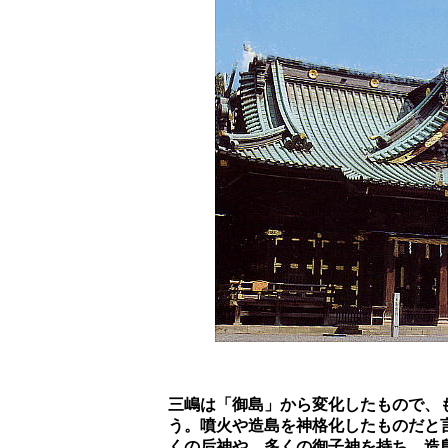
		三嶋は「御島」から変化したもので、もとは、富士火山帯である伊豆七島に代表される伊豆諸島の神だと言

		う。噴火や造島を神格化したものだと言われる。一説には、三嶋大明神は三宅島を本拠とし、伊豆諸島に多

		くの后神や、多くの御子神を持ち、造島・開発に努め、伊豆半島東岸の白浜に、正妃・伊古奈比と並んで鎮
