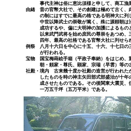
	　　　事代主神は俗に恵比須様と申して、商工漁業、福徳円満の神である。

	由緒　昔の官幣大社で、その創建は極めて古く、此の地に鎮座し、神の御名により三島の地名ともなった。延喜

	　　　の制にはすでに最高の格である明神大に列し、月次・新嘗の官幣に預り、祭料稲二千束を寄せられた。

	　　　中世以降武士の崇敬が篤く、殊に源頼朝は治承四年八月十七日、御祭礼の夜深く神助を頼み挙兵し、旗挙

	　　　成功するや、偏に大明神の加護によるものと神領を寄せ、社殿を造営し、神宝を奉り益々崇敬を寄せた。

	　　　以来武門武将を始め庶民の尊崇をあつめ、三嶋大明神の御名は広く天下に知られるところとなった。明治

	　　　四年、最高の社格である官幣大社に列せられたが、戦後官幣の制度は廃された。

	例祭　八月十六日を中心に十五、十六、十七日の三日間で大祭と呼んで賑わう。尚この他、年間百十五度の祭典

	　　　が行われる。

	宝物　国宝梅蒔絵手箱（平政子奉納）をはじめ、重文宗忠太刀、重文秋義脇差、重美三嶋本日本書紀、その他頼

	　　　朝・頼家・尊氏、顕家、宗瑞（早雲）等の古文書、刀剣等多数を蔵す。

	社殿・境内　古来幾十度か社殿の造営が行われたが、現在の社殿は嘉永七年十一月四日の東海大地震により倒壊

	　　　したものを時の神主矢田部式部盛治が十年の歳月と一万六千六百七十七両余の巨費を投じて、慶応二年完

	　　　成させたものである。その後関東大震災、伊豆震災により、一部修理が行われたものである。境内は、約
