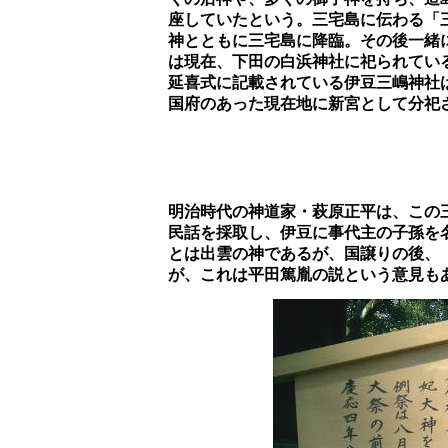
		座していたという。三宅島に伝わる「三宅記」によれば、この神社の神・三嶋大明神は初め妃神の伊古奈姫

		神とともに三宅島に降臨。その後一緒に下田に移り、後に三嶋明神のみ現在地に移ったとされ、伊古奈姫神

		は現在、下田の白浜神社に祀られているそうだ。

		延喜式に記載されている伊豆三嶋神社は、その当時のものだと言う意見もあり、その後、平安中期以降に、

		明治時代の神道家・萩原正平は、この三嶋大明神が事代主神ではないかという説を唱えた。彼は伊豆諸島の

		民話を採取し、伊豆に事代主の子孫を名乗る人々がいることを発見、この説を報告した。事代主神はもとも

		とは出雲の神であるが、国譲りの後、「いづも」から「いづ」へと移動してきたのではないか、という訳だ
