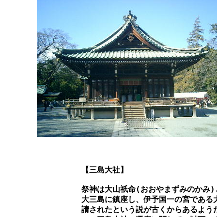
		【三島大社】

		祭神は大山祇命(おおやまずみのかみ)と事代主命(ことしろぬしのかみ)であるが、大山祇命は、瀬戸内海の

		大三島に鎮座し、伊予国一の宮である大山祇神社の祭神であり、三島の社名の類似から、この大三島から勧

		請されたという説が古くからあるようだ。
