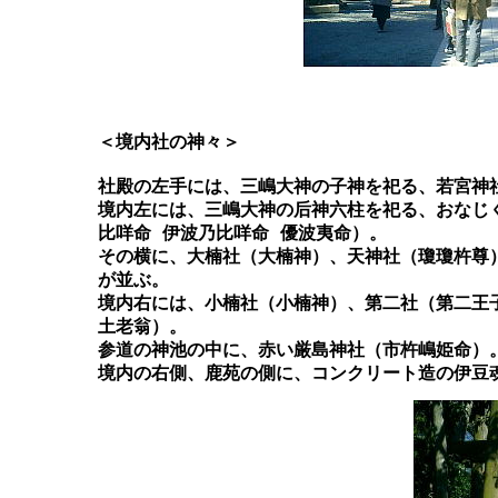
	＜境内社の神々＞

	社殿の左手には、三嶋大神の子神を祀る、若宮神社（物忌奈乃命 譽田別命 五十鈴姫命）。

	境内左には、三嶋大神の后神六柱を祀る、おなじく見目神社（波布比賣命 久爾都比咩命 伊賀牟比咩命 佐伎多麻

	比咩命 伊波乃比咩命 優波夷命）。

	その横に、大楠社（大楠神）、天神社（瓊瓊杵尊）、聖神社（聖神）、第三社（第三王子）、幸神社（猿田彦神）

	が並ぶ。

	境内右には、小楠社（小楠神）、第二社（第二王子）、酒神社（豐受比賣神）、飯神社（保食神）、船寄社（鹽

	土老翁）。

	参道の神池の中に、赤い厳島神社（市杵嶋姫命）。
