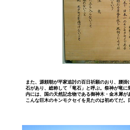
	また、源頼朝が平家追討の百日祈願のおり、腰掛けたという「腰掛石」などもある。この他にも、境内には多くの

	石があり、総称して「竜石」と呼ぶ。祭神が竜に乗って海上に出現し、その竜が化身したものだそうだ。さらに境

	内には、国の天然記念物である御神木・金木犀がある。樹高１５ｍ、目通り周囲４ｍという巨大なキンモクセイで、

	こんな巨木のキンモクセイを見たのは初めてだ。日本で一番大きいキンモクセイだとある。
