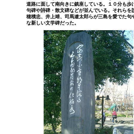
	道路に面して南向きに鎮座している。１０分も歩けば着く。川沿いに、三島文学碑が幾つか建てられていて、

	句碑や詩碑・散文碑などが並んでいる。それらを読みながら進む。正岡子規、若山牧水、窪田空穗、太宰治、

	穂積忠、井上靖、司馬遼太郎らが三島を愛でた句や詩が黒い御影石の表面に白い文字で書かれていた、みん
