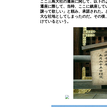
		ここ三島大社の遷座に関して、以下のような伝説がある。

		遷座に際して、当時、ここに鎮座していた若宮八幡の神に対し、三嶋大神は「藁ひとつかみ分だけの土地を

		譲って欲しい」と頼み、承諾された。ところが、三嶋大神は、その藁を解き、一本に長く繋ぎ合わせて、広

		大な社地としてしまったのだ。その後、若宮八幡は境内摂社に祭られたが、唯一、三嶋大社に対して背を向
